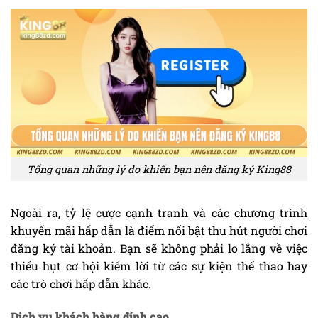
Tổng quan những lý do khiến bạn nên đăng ký King88
Ngoài ra, tỷ lệ cược cạnh tranh và các chương trình
khuyến mãi hấp dẫn là điểm nổi bật thu hút người chơi
đăng ký tài khoản. Bạn sẽ không phải lo lắng về việc
thiếu hụt cơ hội kiếm lời từ các sự kiện thể thao hay
các trò chơi hấp dẫn khác.
Dịch vụ khách hàng đỉnh cao