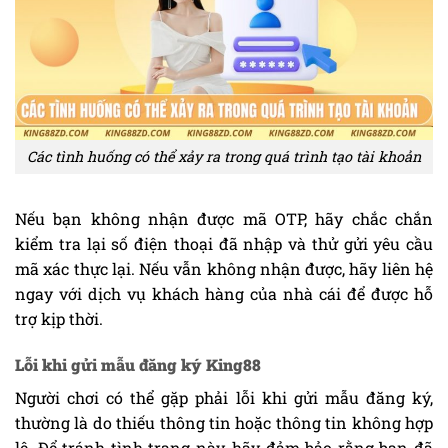
Các tình huống có thể xảy ra trong quá trình tạo tài khoản
Nếu bạn không nhận được mã OTP, hãy chắc chắn
kiểm tra lại số điện thoại đã nhập và thử gửi yêu cầu
mã xác thực lại. Nếu vẫn không nhận được, hãy liên hệ
ngay với dịch vụ khách hàng của nhà cái để được hỗ
trợ kịp thời.
Lỗi khi gửi mẫu đăng ký King88
Người chơi có thể gặp phải lỗi khi gửi mẫu đăng ký,
thường là do thiếu thông tin hoặc thông tin không hợp
lệ. Để tránh tình trạng này, hãy đảm bảo rằng bạn đã