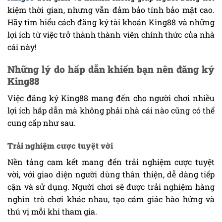
kiệm thời gian, nhưng vẫn đảm bảo tính bảo mật cao.
Hãy tìm hiểu cách đăng ký tài khoản King88 và những
lợi ích từ việc trở thành thành viên chính thức của nhà
cái này!
Những lý do hấp dẫn khiến bạn nên đăng ký
King88
Việc
đăng ký King88
mang đến cho người chơi nhiều
lợi ích hấp dẫn mà không phải nhà cái nào cũng có thể
cung cấp như sau.
Trải nghiệm cược tuyệt vời
Nền tảng cam kết mang đến trải nghiệm cược tuyệt
vời, với giao diện người dùng thân thiện, dễ dàng tiếp
cận và sử dụng. Người chơi sẽ được trải nghiệm hàng
nghìn trò chơi khác nhau, tạo cảm giác hào hứng và
thú vị mỗi khi tham gia.