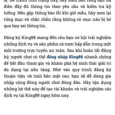
điền đầy đủ thông tin theo yêu cầu và kiểm tra kỹ
lưỡng. Nếu gặp thông báo lỗi khi gửi mẫu, hãy xem lại
từng mục và chắc chắn rằng không có mục nào bị bỏ
qua hay sai thông tin.
Đăng ký King88 mang đến cho bạn cơ hội trải nghiệm
những dịch vụ và sản phẩm cá cược hấp dẫn trong một
môi trường trực tuyến an toàn. Sau khi hoàn tất đăng
ký, người chơi có thể
đăng nhập King88
nhanh chóng
để bắt đầu tham gia và khám phá hệ sinh thái giải trí
đa dạng tại nền tảng. Nhờ vào quy trình đăng ký
thuận tiện và tính bảo mật cao, bạn sẽ dễ dàng gia
nhập cộng đồng người chơi đông đảo. Hãy tận dụng
những lợi thế này để tạo tài khoản và trải nghiệm các
dịch vụ tại King88 ngay hôm nay.