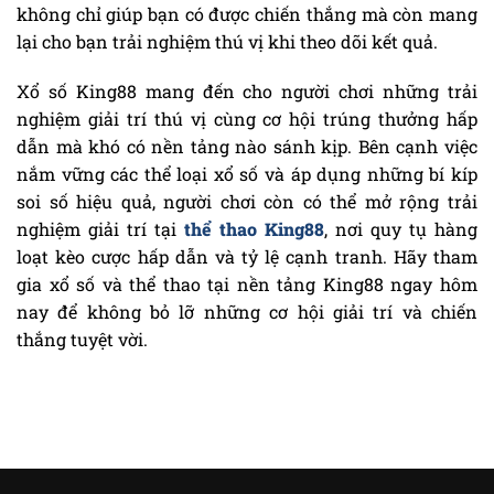
không chỉ giúp bạn có được chiến thắng mà còn mang
lại cho bạn trải nghiệm thú vị khi theo dõi kết quả.
Xổ số King88 mang đến cho người chơi những trải
nghiệm giải trí thú vị cùng cơ hội trúng thưởng hấp
dẫn mà khó có nền tảng nào sánh kịp. Bên cạnh việc
nắm vững các thể loại xổ số và áp dụng những bí kíp
soi số hiệu quả, người chơi còn có thể mở rộng trải
nghiệm giải trí tại
thể thao King88
, nơi quy tụ hàng
loạt kèo cược hấp dẫn và tỷ lệ cạnh tranh. Hãy tham
gia xổ số và thể thao tại nền tảng King88 ngay hôm
nay để không bỏ lỡ những cơ hội giải trí và chiến
thắng tuyệt vời.