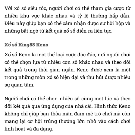
Với xổ số siêu tốc, người chơi có thể tham gia cược từ
nhiều khu vực khác nhau và tỷ lệ thưởng hấp dẫn.
Điều này giúp bạn có thể cảm nhận được sự hồi hộp và
những bất ngờ từ kết quả xổ số diễn ra liên tục.
Xổ số King88 Keno
Xổ số Keno là một thể loại cược độc đáo, nơi người chơi
có thể chọn lựa từ nhiều con số khác nhau và theo dõi
kết quả trong thời gian ngắn. Keno được xem là một
trong những môn xổ số hiện đại và thu hút được nhiều
sự quan tâm.
Người chơi có thể chọn nhiều số cùng một lúc và theo
dõi kết quả qua ứng dụng của nhà cái. Hình thức Keno
không chỉ giúp bạn thỏa mãn đam mê trò chơi mà còn
mang lại cơ hội trúng thưởng lớn nhờ vào cách chơi
linh hoạt và đa dạng.