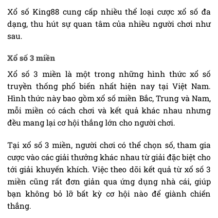
Xổ số King88
cung cấp nhiều thể loại cược xổ số đa
dạng, thu hút sự quan tâm của nhiều người chơi như
sau.
Xổ số 3 miền
Xổ số 3 miền là một trong những hình thức xổ số
truyền thống phổ biến nhất hiện nay tại Việt Nam.
Hình thức này bao gồm xổ số miền Bắc, Trung và Nam,
mỗi miền có cách chơi và kết quả khác nhau nhưng
đều mang lại cơ hội thắng lớn cho người chơi.
Tại xổ số 3 miền, người chơi có thể chọn số, tham gia
cược vào các giải thưởng khác nhau từ giải đặc biệt cho
tới giải khuyến khích. Việc theo dõi kết quả từ xổ số 3
miền cũng rất đơn giản qua ứng dụng nhà cái, giúp
bạn không bỏ lỡ bất kỳ cơ hội nào để giành chiến
thắng.