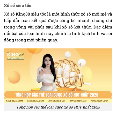
Xổ số siêu tốc
Xổ số King88
siêu tốc là một hình thức xổ số mới mẻ và
hấp dẫn, các kết quả được công bố nhanh chóng chỉ
trong vòng vài phút sau khi xổ số kết thúc. Đặc điểm
nổi bật của loại hình này chính là tính kịch tính và sôi
động trong mỗi phiên quay.
Tổng hợp các thể loại cược xổ số HOT nhất 2025