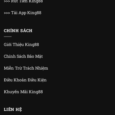
>>>
Rút Tiền King88
>>>
Tải App King88
CHÍNH SÁCH
Giới Thiệu King88
Chính Sách Bảo Mật
Miễn Trừ Trách Nhiệm
Điều Khoản Điều Kiện
Khuyến Mãi King88
LIÊN HỆ